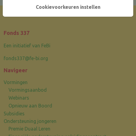
Cookievoorkeuren instellen
Fonds 337
Een initiatief van FeBi
fonds337@fe-bi.org
Navigeer
Vormingen
Vormingsaanbod
Webinars
Opnieuw aan Boord
Subsidies
Ondersteuning jongeren
Premie Duaal Leren