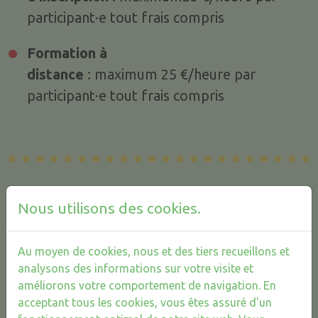
participant·e tout frais compris
Formation à
distance
: maximum
25 €/heure par
participant·e tout frais compris
Nous utilisons des cookies.
Restez informé·e de nos
Au moyen de cookies, nous et des tiers recueillons et
actualités
analysons des informations sur votre visite et
améliorons votre comportement de navigation. En
acceptant tous les cookies, vous êtes assuré d'un
Inscrivez-vous à notre newsletter !